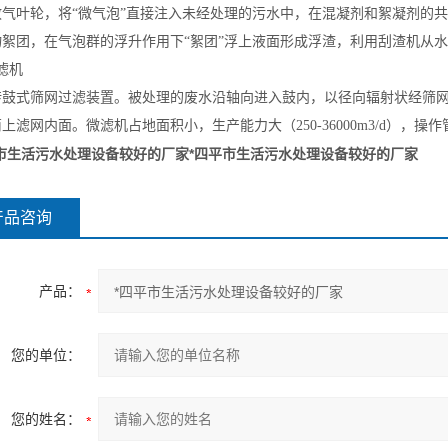
散气叶轮，将“微气泡”直接注入未经处理的污水中，在混凝剂和絮凝剂的
物絮团，在气泡群的浮升作用下“絮团”浮上液面形成浮渣，利用刮渣机从
微滤机
转鼓式筛网过滤装置。被处理的废水沿轴向进入鼓内，以径向辐射状经筛
上滤网内面。微滤机占地面积小，生产能力大（250-36000m3/d），
平市生活污水处理设备较好的厂家
*四平市生活污水处理设备较好的厂家
产品咨询
产品：
您的单位：
您的姓名：