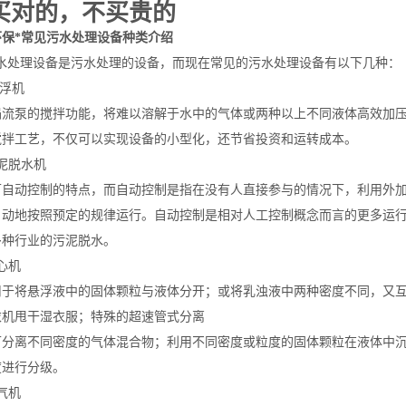
买对的，不买贵的
环保*常见污水处理设备种类介绍
处理设备是污水处理的设备，而现在常见的污水处理设备有以下几种：
气浮机
涡流泵的搅拌功能，将难以溶解于水中的气体或两种以上不同液体高效加压混
搅拌工艺，不仅可以实现设备的小型化，还节省投资和运转成本。
污泥脱水机
可自动控制的特点，而自动控制是指在没有人直接参与的情况下，利用外
自动地按照预定的规律运行。自动控制是相对人工控制概念而言的更多运
多种行业的污泥脱水。
离心机
用于将悬浮液中的固体颗粒与液体分开；或将乳浊液中两种密度不同，又
衣机甩干湿衣服；特殊的超速管式分离
可分离不同密度的气体混合物；利用不同密度或粒度的固体颗粒在液体中
度进行分级。
曝气机