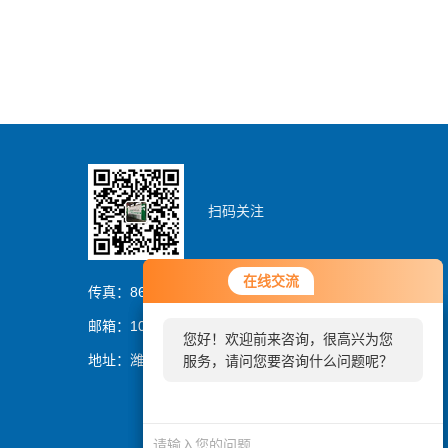
扫码关注
您好！欢迎前来咨询，很高兴为您
在线交流
在线交流
服务，请问您要咨询什么问题呢？
传真：86-0536-8329837
邮箱：1054064394@qq.com
您好！欢迎前来咨询，很高兴为您
您好，看您停留很久了，是否找到
地址：潍坊市潍城区曼哈顿大厦
服务，请问您要咨询什么问题呢？
了需求产品，您可以直接在线与我
联系！