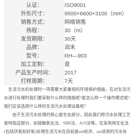
认证：
ISO9001
外形尺寸：
9500×6600×3100（mm）
销售方式：
网络销售
扬程：
30（m）
发货期限：
30天
品牌：
润禾
型号：
RH—903
加工定制：
是
产品生产时间：
2017
打样周期：
7天
生活污水的处理时一项需要大家重视的环境保护措施，在对生活污
水进行处理时我们要采取什么样的措施呢?是怎么样一个操作模式呢?
我们应该选用什么样的生活
污水处理设备
呢?
由于生活污水处理的核心是生化部分，因此我们称污水处理工艺
是特指这部分，如接触氧化法、SBR法、A/O法等。在采用用生化法
(包括厌氧和好氧)处理生活污水在目前是
zui
经济、
zui
适用的污水处