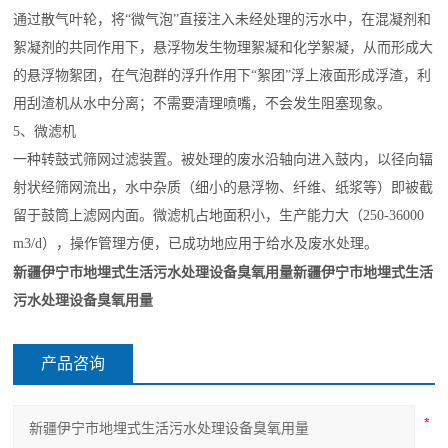
通过散气叶轮，将“微气泡”直接注入未经处理的污水中，在混凝剂和
絮凝剂的共同作用下，悬浮物发生物理絮凝和化学絮凝，从而形成大
的悬浮物絮团，在气泡群的浮升作用下“絮团”浮上液面形成浮渣，利
用刮渣机从水中分离；不需要清理喷嘴，不会发生阻塞现象。
5、微滤机
一种转鼓式筛网过滤装置。被处理的废水沿轴向进入鼓内，以径向辐
射状经筛网流出，水中杂质（细小的悬浮物、纤维、纸浆等）即被截
留于鼓筒上滤网内面。微滤机占地面积小，生产能力大（250-36000
m3/d），操作管理方便，已成功地应用于给水及废水处理。
新疆伊宁市地埋式生活污水处理设备臭氧用量
新疆伊宁市地埋式生活
污水处理设备臭氧用量
产品咨询