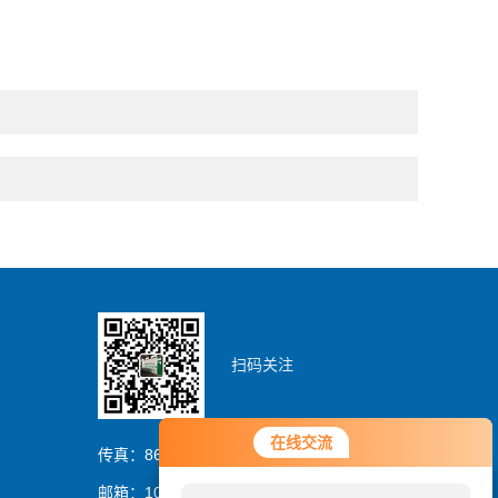
扫码关注
您好！欢迎前来咨询，很高兴为您
在线交流
在线交流
服务，请问您要咨询什么问题呢？
传真：86-0536-8329837
邮箱：1054064394@qq.com