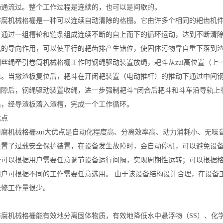
畅通流过。整个工作过程是连续的，也可以是间歇的。
防腐
机械格栅是一种可以连续自动清除的格栅。它由许多个相同的耙齿机件
，通过一组槽轮和链条组成连续不断的自上而下的循环运动，达到不断清
轨的导向作用，可以使平行的耙齿排产生错位，使固体污物靠自重下落到
钢丝绳牵引卷筒机械格栅工作时钢绳驱动装置放绳，耙斗从zui高位置（
降。当撇渣板复位后，耙斗在开闭耙装置（电动推杆）的推动下通过中间
间隙后，钢绳驱动装置收绳，进一步强制耙斗*闭合后耙斗和斗车沿导轨上
出，经导渣板落入渣槽，完成一个工作循环。
优点
防腐
机械格栅zui大优点是自动化程度高、分离效率高、动力消耗小、无
设置了过载安全保护装置，在设备发生故障时，会自动停机，可以避免设
备可以根据用户需要任意调节设备运行间隔，实现周期性运转；可以根据
用户可根据不同的工作需要任意选用。 由于该设备结构设计合理，在设备
维修工作量很少。
防腐
机械格栅能有效地分离固体物质，有效地降低水中悬浮物（SS）、化