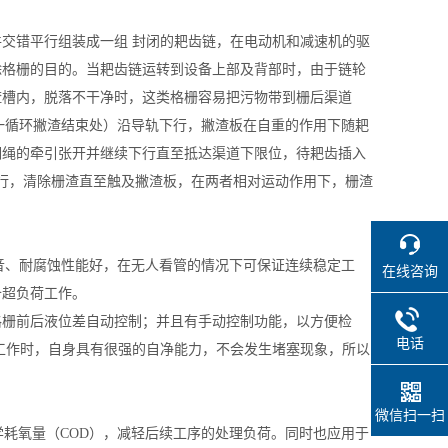
交错平行组装成一组 封闭的耙齿链，在电动机和减速机的驱
除格栅的目的。当耙齿链运转到设备上部及背部时，由于链轮
渣槽内，脱落不干净时，这类格栅容易把污物带到栅后渠道
上一循环撇渣结束处）沿导轨下行，撇渣板在自重的作用下随耙
钢绳的牵引张开并继续下行直至抵达渠道下限位，待耙齿插入
行，清除栅渣直至触及撇渣板，在两者相对运动作用下，栅渣
噪音、耐腐蚀性能好，在无人看管的情况下可保证连续稳定工
在线咨询
备超负荷工作。
格栅前后液位差自动控制；并且有手动控制功能，以方便检
电话
工作时，自身具有很强的自净能力，不会发生堵塞现象，所以
微信扫一扫
学耗氧量（COD），减轻后续工序的处理负荷。同时也应用于