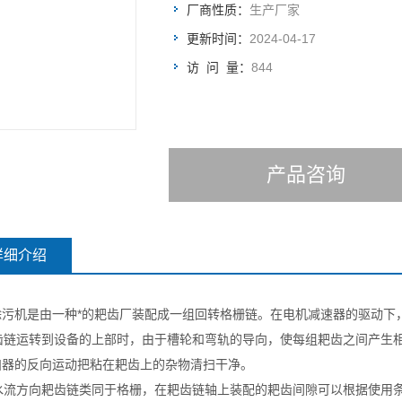
厂商性质：
生产厂家
更新时间：
2024-04-17
访 问 量：
844
产品咨询
详细介绍
除污机是由一种*的耙齿厂装配成一组回转格栅链。在电机减速器的驱动下
链运转到设备的上部时，由于槽轮和弯轨的导向，使每组耙齿之间产生相
扫器的反向运动把粘在耙齿上的杂物清扫干净。
流方向耙齿链类同于格栅，在耙齿链轴上装配的耙齿间隙可以根据使用条