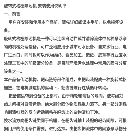
旋转式格栅除污机 安装使用说明书
一、前言
用户在安装和使用本产品前，请先详细阅读本手册，以免损坏设
备。
旋转式格栅除污机是一种可以连续自动拦截并清除流体中各种悬浮杂
物的机械处理设备，可广泛地应用于城市污水设备、自来水行业、电
厂进水口，同时也可以作为纺织、食品加工、造纸、皮革等行业废水
处理工艺中的前级筛分设备，是目前环境污水处理中常用的固液分离
设备之一。
本产品有传动机构、耙齿链等部件组成，由粑齿装配成一种旋转式格
栅链，在电机减速机的驱动下，耙齿链进行连续循环转动。
耙齿链运转到设备的上部时，由于槽轮和弯轨的导向，使每组耙
齿之间相对自清运动，绝大部分固体物质靠重力落下。另一部分则靠
毛刷清扫器的反向运动把粘在耙齿上的杂物清扫干净。
按水流方向耙齿链类同于格栅，在耙齿链轴上装配的耙齿间隙，可根
据用户的使用条件需要，进行选择。由耙齿把流体中的固态悬浮物分