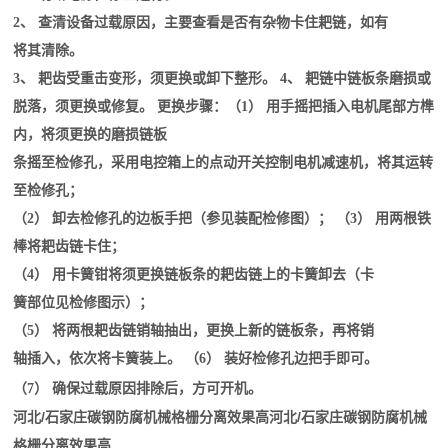
2、 查清设备过载原因，主要查看是否有杂物卡住耙链，如有
将其清除。
3、 耙齿受重击变形，须更换或卸下整形。 4、 耙链中链板条磨损或
脱落，须更换或修复。 更换步骤：（1） 用手摇把插入电机尾部方榫
内，将须更换的磨损链板
条摇至检修孔，采用电控箱上的点动开关控制电机减速机，将其运转
至检修孔；
（2） 卸去检修孔的边板手把（参见装配检修图）； （3） 用两根铁
棒将耙齿链卡住；
（4） 用卡簧钳将须更换链板条的耙齿链上的卡簧卸去（卡
簧部位见检修图示）；
（5） 将两根耙齿链销轴抽出，更换上新的链板条，再将销
轴插入，依次将卡簧装上。 （6） 装好检修孔边把手即可。
（7） 确保过载原因排除后，方可开机。
河北/石家庄碳钢防腐机械格栅分离效果高
河北/石家庄碳钢防腐机械
格栅分离效果高