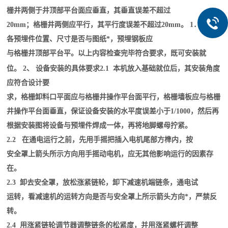
栅井两侧于井顶部平台面应垂直，其垂直误差不超过
20mm；格栅井两侧应平行，其平行度误差不超过20mm。 1．4 检查
各预埋件位置、尺寸是否与图纸*，预埋钢板应
与格栅井顶部平台平。以上内容检查完毕符合要求，既可安装就
位。 2、 设备安装的具体要求
2.1 本机放入基础就位后，其安装角度
应符合设计要
求，格栅卸料口平面应与格栅井操作平台面平行，格栅墙板应与格栅
井操作平台面垂直，保证设备安装的水平度误差小于1/1000，然后再
根据安装图将设备与预埋件焊成一体，再将地脚螺母拧紧。
2.2 在通电运行之前，先用手摇把插入电机尾部方榫内，按
安全罩上箭头所示方向用手摇动电机，应无其他影响运行的因素存
在。
2.3 卸去安全罩，放松涨紧链轮，卸下减速机端链条，通电试
运转，看减速机的运转方向是否与安全罩上所示箭头方向*，严禁反
转。
2.4 用涨紧链轮调节器调整链条的松紧度，并用涨紧螺杆调整