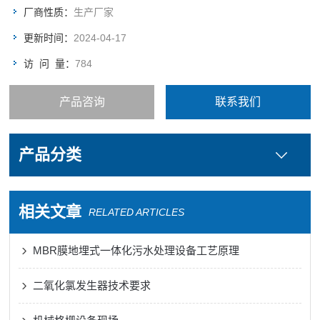
皮革等行业废水处理工艺中的前级筛分设备，是目前环境污水处
厂商性质：
生产厂家
理中常用的固液分离设备之一。
更新时间：
2024-04-17
访 问 量：
784
产品咨询
联系我们
产品分类
相关文章
RELATED ARTICLES
MBR膜地埋式一体化污水处理设备工艺原理
二氧化氯发生器技术要求