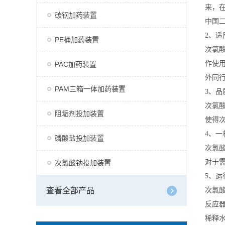
来，
碳钢加药装置
中国
2、适
PE桶加药装置
次氯
作使
PAC加药装置
外同
PAM三箱一体加药装置
3、品
次氯
阻垢剂投加装置
使得
4、一
磷酸盐投加装置
次氯
对于
次氯酸钠投加装置
5、运
查看全部产品
次氯
反应
稀释