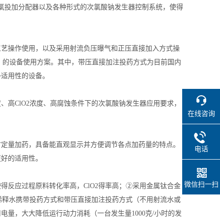
氯投加分配器以及各种形式的次氯酸钠发生器控制系统，使得
工艺操作使用，以及采用射流负压曝气和正压直接加入方式操
理、的设备使用方案。其中，带压直接加注投药方式为目前国内
外适用性的设备。
、高ClO2浓度、高腐蚀条件下的次氯酸钠发生器应用要求，
在线咨询
时定量加药，具备能直观显示并方便调节各点加药量的特点。
电话
更好的适用性。
微信扫一扫
得反应过程原料转化率高，ClO2得率高；②采用金属钛合金
量稀释水携带投药方式和带压直接加注投药方式（不用射流水或
量，大大降低运行动力消耗（一台发生量1000克/小时的发