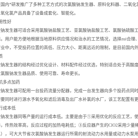
在国内*研发推广了多种工艺方式的次氯酸钠发生器、原料化料器、二氧化
二氧化氯产品具备了设备成套化、智能化。
用性好
酸钠发生器可适合采用氯酸钠盐酸工艺、亚氯酸钠盐酸工艺、氯酸钠硫酸
用。用户能方便地根据当地原料供应情况和治水的工艺情况，选择zui合
行业中，不受投药位置的高低、压力大小、距离远近的限制，是目前国内
质
酸钠发生器的结构经过优化设计、材料配件经过优选，特别适合处于高酸度
次氯酸钠发生器品质、使用可靠、寿命更长。
机多点加药
酸钠发生器可配用一台投药流量分配器，完成一台发生器向多个投药点同
需要同时进行源水予氧化和滤后消毒及出厂水补氯的水厂，该工艺配置有
行成本低
酸钠发生器同等产量的运行成本低。主要是由于①采用优化的反应工艺，使
器，传热效率高，反应过程的加热电耗低；③反应器产生的ClO2采用少
水），可大大节省次氯酸钠发生器运行所需的射流动力水用量或动力水泵用电