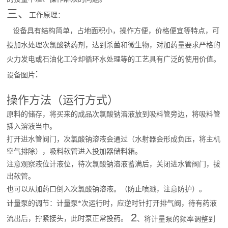
三、
工作原理：
设备具有结构简单，占地面积小，操作方便，价格便宜等特点，可
投加水处理次氯酸钠药剂，达到杀菌和微生物，对加药量要求严格的
火力发电或石油化工冷却循环水处理等的工艺具有广泛的使用价值。
:
设备图片
操作方法（运行方式）
原料的储存，将买来的成品次氯酸钠溶液放到吸料管旁边，将吸料管
插入溶液当中。
打开进水管阀门，次氯酸钠溶液会通过（水射器会形成负压，将主机
空气排除），吸料软管进入投加器储料箱。
注意观察液位计液位，待次氯酸钠溶液蓄满后，关闭进水管阀门，拔
出软管。
也可以从加药口倒入次氯酸钠溶液。（防止喷溅，注意防护）。
计量泵的调节：计量泵*次运行时，应逆时针打开排气阀，待有药液
2
流出后，拧紧接头，此时泵正常投药。
、将计量泵的频率调整到