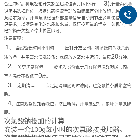
,
3).
合适冲程。将电控箱开关旋至启动位置
开机运行。
计量泵根据
说明书选择档位，根据出药情况手动旋动频率百分比旋钮，校正计量
泵给定频率，计量泵能根据外部流量信号自动调节出药量使投药量满
足要求，以满足变化的水质和水量，保证投药量的恒定。关机时，将
电控箱开关旋至停止位置即可。
注意事项：
1
、
当设备长时间不用时
应打开放空阀，将系统内的残余药
20
液放净。并用清水清洗设备：底阀放入清水中运行计量泵
分钟。
2
、
冬季注意保温
必须将设备置于具有保温设施的房间内。
0
室内温度不得低于
度。
3
、
定期清理
应定期清理底阀过滤网，避免颗粒杂质堵塞管
路。
4
、注意观察投加器液位，防止断料，计量泵空打，损坏计量泵隔
膜。
次氯酸钠投加的计算
安装一套100g每小时的次氯酸按投加器。