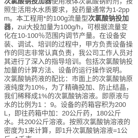
次氯酸钠投加器
使用液体次氯酸钠药剂，按
照生活用水水质要求，投药量通常为1-2pp
m。本工程用*的100g流量型
次氯酸钠投加
器
，zui大投加量为100g/h，可根据流量变
化在10-100％范围内调节产量。在设备安
装、调试、培训的过程中，甲方负责设备操
作的同志非常认真负责，我公司工作人员对
其进行了深入的指导培训。包括次氯酸钠投
加量的计算方法、设备的运行操作说明。
次氯酸钠药液的配比：
市面上的次氯酸钠原
液纯度为
10%
，
为了精确投加、
防止结晶，
我们稀释成
1%
的次氯酸钠
溶液。即原液与
水的比例为
1
：
9
。设备的药箱容积为
200
L
，即往药箱中加：
20
公斤药，
180
公斤
水。共
200
公斤溶液。
按照次氯酸钠溶液的
密度为
1
来计算，即
1
升次氯酸钠溶液
=1
公