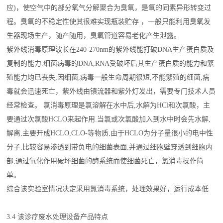
应)，使空气中的部分氧气分解聚合为臭氧，是氧的同素异形转变过
程。臭氧的不稳定性使其很难实现瓶装贮存 ，一般只能利用臭氧发
生器现场生产，随产随用，臭氧管道容易老化产生泄露。
紫外线消毒原理波长在240-270nm的紫外线能打破DNA生产蛋白质及
复制的能力.细菌病毒的DNA,RNA受破坏后其生产蛋白质的能力和繁
殖能力均已丧失,因细菌,病毒一般生命周期很短,不能繁殖的细菌,病
毒就会迅速死亡，紫外线由镇流器和紫外灯发出，需要专门技术人员
经常检查。 氯消毒原理是氯溶解在水中后,水解为HCl和次氯酸，主
要通过次氯酸HCLO来起作用.当氯或次氯酸加入到水中时会先水解,
解离,主要开成HCLO,CLO-等物质,由于HCLO为分子量很小的电中性
分子,比较容易渗透到带负电的细菌表面,并通过细胞壁穿透到细胞内
部,通过氧化作用破坏细菌的酶系统而使细菌死亡，氯消毒操作简
单。
综合该实验室情况决定采用氯消毒系统，处理效果好，运行成本低
3.4 该诊疗废水处理设备产品特点