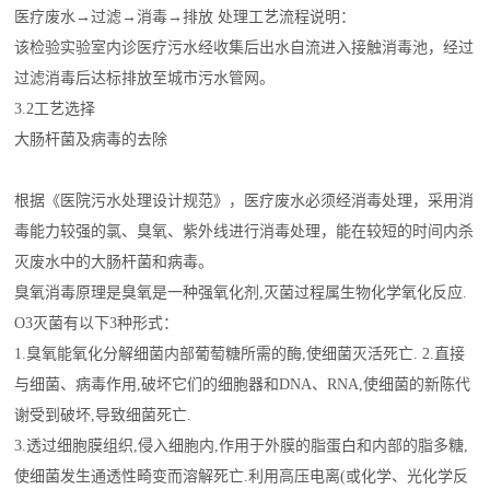
医疗废水→过滤→消毒→排放 处理工艺流程说明：
该检验实验室内诊医疗污水经收集后出水自流进入接触消毒池，经过
过滤消毒后达标排放至城市污水管网。
3.2工艺选择
大肠杆菌及病毒的去除
根据《医院污水处理设计规范》，医疗废水必须经消毒处理，采用消
毒能力较强的氯、臭氧、紫外线进行消毒处理，能在较短的时间内杀
灭废水中的大肠杆菌和病毒。
臭氧消毒原理是臭氧是一种强氧化剂,灭菌过程属生物化学氧化反应.
O3灭菌有以下3种形式：
1.臭氧能氧化分解细菌内部葡萄糖所需的酶,使细菌灭活死亡. 2.直接
与细菌、病毒作用,破坏它们的细胞器和DNA、RNA,使细菌的新陈代
谢受到破坏,导致细菌死亡.
3.透过细胞膜组织,侵入细胞内,作用于外膜的脂蛋白和内部的脂多糖,
使细菌发生通透性畸变而溶解死亡.利用高压电离(或化学、光化学反