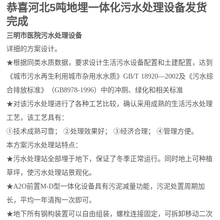
恭喜河北5吨地埋一体化污水处理设备发货
完成
三明市医院污水处理设备
详细的方案设计。
★根据同类水质数据，要求设计生活污水设备配置和土建配置，达到
《城市污水再生利用城市杂用水水质》GB/T 18920—2002及《污水综
合排放标准》（GB8978-1996）中的冲厕、绿化和相关标准
★对该污水处理进行了各种工艺比较，确认采用成熟的生活污水处理
工艺，该工艺具有：
①技术成熟可靠； ②处理效果好； ③经济合理； ④管理方便。
本方案污水处理站特点：
★污水处理站全部埋于地下，保证了冬季正常运行。同时地上可种植
草坪，使污水处理站景观化。
★A2O前置M-D型一体化设备具有污泥减量功能，污泥处置周期加
长，平均一年清掏一次即可。
★地下所有钢构装置可以自由组装，螺栓连接固定，可拆卸移动二次