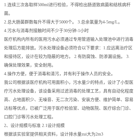
1.连续三次各取样500ml进行检验，不得检出肠道致病菌和结核病杆
菌。
2.总大肠菌群数每升不得大于5000个。 3.总余氯量为4-5mg/L。
4.污水与消毒剂接触时间不少于30分钟-1小时
医疗机构内所有的医用污水必须通过专用管道输入处理池中进行消毒
处理后方能排放。污水处理设备必须符合以下要求：1.应远离治疗区
和接待区，设计在较为隐蔽的地方。 2.有防腐蚀、防渗漏设施。 3.
确保处理效果，安全耐用。
4.操作方便，便于消毒和清污，并有利于操作人员的安全。
我公司根据该医疗机构可用面积小，污水量少的特点，设计了小型医
疗污水处理设备，该设备采用过滤消毒的处理工艺，具有自动化程度
高、占地面积少、无噪音、无二次污染、安装方便、维护简单、容易
达标等优点，已被广泛用于医疗检验室、动物医院、医疗综合门诊、
口腔门诊等污水处理工程。
2、设计规模与标准 2.1设计规模
根据该实验室提供相关资料，设计排水量zui大为2m3