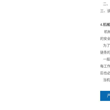
二、
三、
4.机
机
的安
为了
链条
一般
每工作
后也
当机