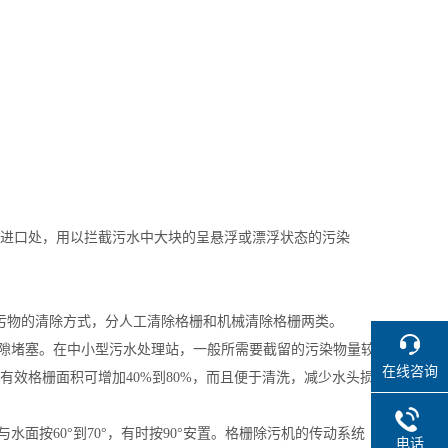
进口处，用以拦截污水中大块的呈悬浮或漂浮状态的污染
污物的清除方式，分人工清除格栅和机械清除格栅两类。
隙堵塞。在中小型污水处理站，一般所需要截留的污染物量较
在线咨询
样有效格栅面积可增加40%到80%，而且便于清洗，减少水头损
面按60°到70°，有时按90°安置。格栅除污机的传动系统
电话