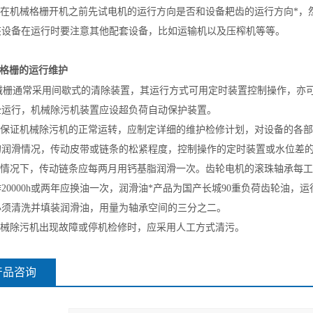
在机械格栅开机之前先试电机的运行方向是否和设备耙齿的运行方向*，
该设备在运行时要注意其他配套设备，比如运输机以及压榨机等等。
械格栅的运行维护
械栅通常采用间歇式的清除装置，其运行方式可用定时装置控制操作，亦
全运行，机械除污机装置应设超负荷自动保护装置。
保证机械除污机的正常运转，应制定详细的维护检修计划，对设备的各部
的润滑情况，传动皮带或链条的松紧程度，控制操作的定时装置或水位差
情况下，传动链条应每两月用钙基脂润滑一次。齿轮电机的滚珠轴承每工作1
20000h或两年应换油一次，润滑油*产品为国产长城90重负荷齿轮油，运
必须清洗并填装润滑油，用量为轴承空间的三分之二。
械除污机出现故障或停机检修时，应采用人工方式清污。
产品咨询