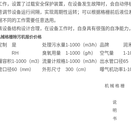
工作，设置了过载安全保护装置，在设备发生故障时，会自动停
意调节设备运行间隔，实现周期性运转；可以根据格栅前后液位
据不同的工作需要任意选用。
该设备结构设计合理，在设备工作时，自身具有很强的自净能力
机械格栅除污机报价价格
定制
是
处理污水量
1-1000（m3/h）
品牌
润
RH
臭氧用量
1-1000（g/h）
空气量
1-
罐容积
1-1000（m3）
流量计规格
1-1000（m3/h）
出水管口径
65
管口径
60（mm）
外形尺寸
300（cm）
曝气机功率
1-
机 械 格 栅
说
明
书