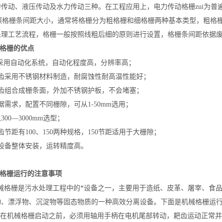
力传动、液压传动及水力传动三种。在工程应用上，电力传动格栅zui为普
格栅条间距大小，通常将格栅分为粗格栅和细格栅两种基本类型，粗格栅
处理工艺流程，格栅一般按照线粗后细的原则进行设置，格栅条间距依据
械格栅的优点
采用自动化系统，自动化程度高，分辨率高；
耙齿采用不锈钢材料制造，耐腐蚀性耐高温性能好；
耙齿组合成栅条面，外加不锈钢护板，不会堵塞；
据需求，配置不同栅隙，可从1-50mm选用；
300—3000mm选型；
齿节距有100、150两种规格，150节距适用于大栅隙；
该设备整体安装，运转精度高。
械格栅运行的注意事项
械格栅
是污水处理工程中的*设备之一，主要用于造纸、皮革、屠宰、食
物、漂浮物、沉淀物等固态物质的一种高效分离设备。下面是机械格栅运
在机械格栅启动之前，必须用轴用手柄在电机尾部转动，耙齿运动正常并