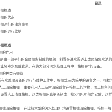
目录
格栅概述
格栅的优点
格栅运行的注意事项
格栅的运行维护
格栅概述
栅的作用
是由一组平行的金属栅条制成的框架，斜置在进水渠道上或泵站集水池的
防止堵塞水泵或管道。在绝大部分污水处理工程中，格栅是*的设备。
栅的种类有哪些
有水处理设备的运行与维护工作中，格栅式zui为简单的设备之一。根据
）人工清除格栅 主要利用人工及时清除截留在格栅上的污物，防止栅条间
设置人工清理格栅。这类格栅用直钢条制成，按50°到60°倾角安放，这
机械清除格栅 在比较大型的污水处理厂均设置机械清除格栅，格栅一般与水