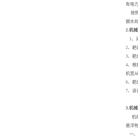
有电
按照
据水
2.机
1、
2、
3、
4、根
机宽从
6、耙
7、
3.机
机
悬浮
一、