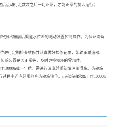
然后点动行走数次之后一切正常，才能正常的投入运行；
可根据格栅前后渠道水位差的随动装置控制操作。为保证设备
位进行定期检查维修并认真做好检修记录，如轴承减速器、
的传感装置是否正常等，及时更换损坏的零部件。
0000h或一年后，需进行清洗并重新填注润滑脂。齿轮箱
行过程中还应经常检查齿轮箱油位。齿轮箱轴承每工作10000h