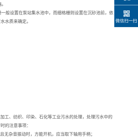
遍。
一般设置在泵站集水池中，而细格栅则设置在沉砂池前，依
微信扫一扫
废水水质来确定。
品加工、纺织、印染、石化等工业污水的处理，处理污水中的
行时的注意事项：
且无杂音振动时，方能开机，应当取下轴用手柄；