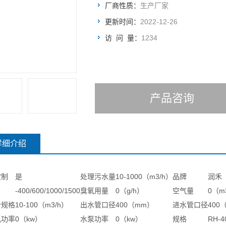
厂商性质：
生产厂家
更新时间：
2022-12-26
访 问 量：
1234
产品咨询
详细介绍
定制
是
处理污水量
10-1000（m3/h）
品牌
润禾
-400/600/1000/1500
臭氧用量
0（g/h）
空气量
0（m
计规格
10-100（m3/h）
出水管口径
400（mm）
进水管口径
400
机功率
0（kw）
水泵功率
0（kw）
规格
RH-4