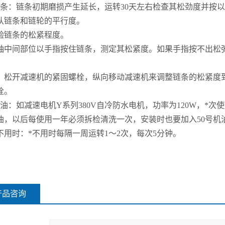
链条：链条初期磨损产生延长，运转30天左右检查其松劲度并按
认链条和链轮的平行度。
验链条的松紧程度。
轴中间部位以手指按住链条，测定其松紧度。如果手指按不出松弛
：松开减速机的紧固螺栓，纵向移动减速机来调整链条的松紧度
栓。
加油：如减速电机Y系列380V自冷防水电机，功率为120W，*次使
油，以后每使用一年必须拆检清洗一次，安装时也要加入50号机
*不用时：*不用时每隔一周运转1～2次，每次5分钟。
产品咨询