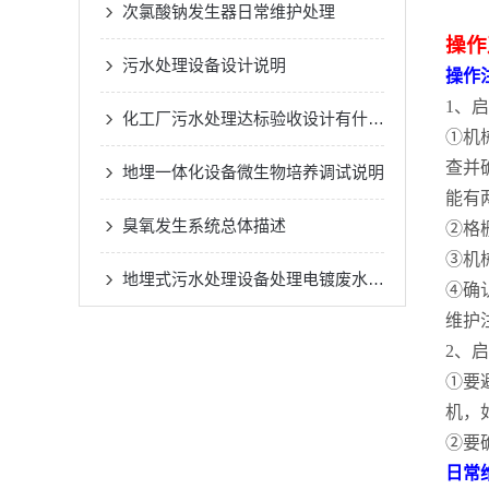
次氯酸钠发生器日常维护处理
操作
污水处理设备设计说明
操作
1、
化工厂污水处理达标验收设计有什么优势？
①机
查并
地埋一体化设备微生物培养调试说明
能有
臭氧发生系统总体描述
②格
③机
地埋式污水处理设备处理电镀废水的方法
④确
维护
2、
①要
机，
②要
日常