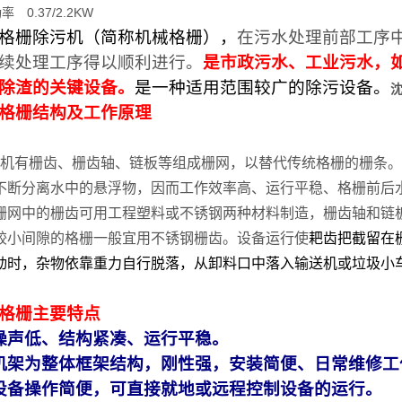
功率
0.37/2.2KW
格栅除污机（简称机械格栅），
在污水处理前部工序
续处理工序得以顺利进行。
是市政污水、工业污水，
除渣的关键设备。
是一种适用范围较广的除污设备。
格栅
结构及工作原理
有栅齿、栅齿轴、链板等组成栅网，以替代传统格栅的栅条。
不断分离水中的悬浮物，因而工作效率高、运行平稳、格栅前后
栅网中的栅齿可用工程塑料或不锈钢两种材料制造，栅齿轴和链
较小间隙的格栅一般宜用不锈钢栅齿。设备运行使
耙齿把截留在
动时，杂物依靠重力自行脱落，从卸料口中落入输送机或垃圾小
格栅
主要特点
噪声低、结构紧凑、运行平稳。
机架为整体框架结构，刚性强，安装简便、日常维修工
设备操作简便，可直接就地或远程控制设备的运行。