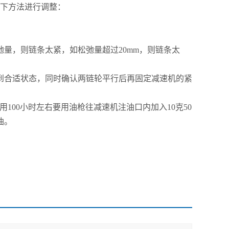
以下方法进行调整：
量，则链条太紧，如松弛量超过20mm，则链条太
到合适状态，同时确认两链轮平行后再固定减速机的紧
用100小时左右要用油枪往减速机注油口内加入10克50
油。