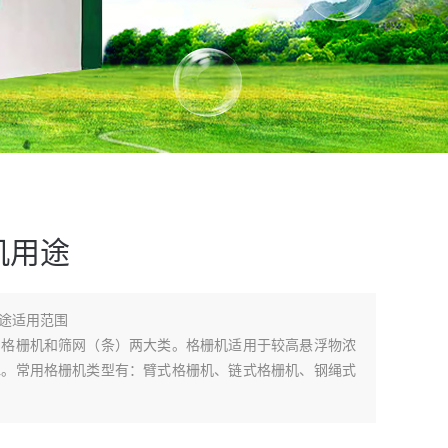
机用途
用途适用范围
为格栅机和筛网（条）两大类。格栅机适用于较高悬浮物浓
水。常用格栅机类型有：臂式格栅机、链式格栅机、钢绳式