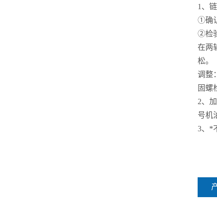
1、
①确
②检
在两
松。
调整
固螺
2、
号机
3、