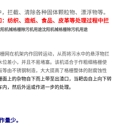
中，拦截、清除各种固体颗粒物、漂浮物等。
如：纺织、造纸、食品、皮革等处理过程中拦
沈阳机械格栅除污机用途
沈阳机械格栅除污机用途
栅网在机架内作回转运动，从而将污水中的悬浮物拦
水位差小，并且不易堵塞。该机适合于作粗细格栅使
板等由不锈钢制造，大大提高了格栅整体的耐腐蚀性
栅面上的杂物自下而上带至出渣口，当耙齿自上向下转
车内，然后外运或作进一步的处理。
作量少。