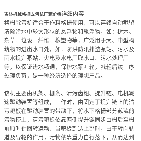
详细内容
吉林机械格栅去污机厂家价格
格栅除污机适合于作粗格栅使用，可以连续自动截留
清除污水中较大形状的悬浮物和飘浮物，如：树木、
杂草、垃圾、纤维、橡塑物等，广泛用于大、中型构
筑物的进出水口处，如：防洪防汛排渣泵站、污水及
雨水提升泵站、火电及水电厂取水口、污水处理厂
等，以保证进水畅通，保护水泵叶轮，减轻后续工序
处理负荷，是一种经济选择的理想产品。
该机主要由机架、栅条、清污齿耙、提升链、电机减
速驱动装置等组成，工作时，由固定于提升链上的清
污耙板在驱动装置的带动下，将水下格栅部分截流的
污物捞上，清污耙板依靠两侧提升链同步由栅后至栅
前顺时针回转运动、当耙板到达上部时，由于转向轨
道及导轮的作用，污物依靠重力自行落下，从而达到