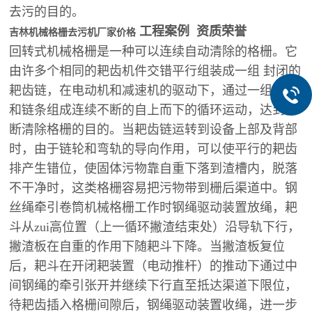
去污的目的。
工程案例 资质荣誉
吉林机械格栅去污机厂家价格
回转式机械格栅是一种可以连续自动清除的格栅。它
由许多个相同的耙齿机件交错平行组装成一组 封闭的
耙齿链，在电动机和减速机的驱动下，通过一组槽轮
和链条组成连续不断的自上而下的循环运动，达到不
断清除格栅的目的。当耙齿链运转到设备上部及背部
时，由于链轮和弯轨的导向作用，可以使平行的耙齿
排产生错位，使固体污物靠自重下落到渣槽内，脱落
不干净时，这类格栅容易把污物带到栅后渠道中。钢
丝绳牵引卷筒机械格栅工作时钢绳驱动装置放绳，耙
斗从zui高位置（上一循环撇渣结束处）沿导轨下行，
撇渣板在自重的作用下随耙斗下降。当撇渣板复位
后，耙斗在开闭耙装置（电动推杆）的推动下通过中
间钢绳的牵引张开并继续下行直至抵达渠道下限位，
待耙齿插入格栅间隙后，钢绳驱动装置收绳，进一步