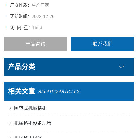
料等有用物质；&amp;#160;3、用于城市污水处理中代替初沉
厂商性质：
生产厂家
池。
更新时间：
2022-12-26
访 问 量：
1553
产品咨询
联系我们
产品分类
相关文章
RELATED ARTICLES
回转式机械格栅
机械格栅设备现场