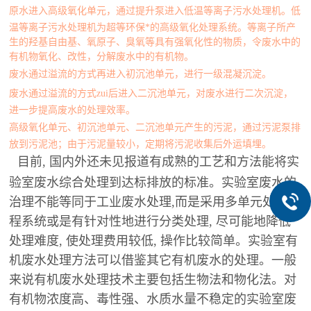
原水进入高级氧化单元，通过提升泵进入低温等离子污水处理机。低
温等离子污水处理机为超等环保*的高级氧化处理系统。等离子所产
生的羟基自由基、氧原子、臭氧等具有强氧化性的物质，令废水中的
有机物氧化、改性，分解废水中的有机物。
废水通过溢流的方式再进入初沉池单元，进行一级混凝沉淀。
废水通过溢流的方式zui后进入二沉池单元，对废水进行二次沉淀，
进一步提高废水的处理效率。
高级氧化单元、初沉池单元、二沉池单元产生的污泥，通过污泥泵排
放到污泥池；由于污泥量较小，定期将污泥收集后外运填埋。
目前, 国内外还未见报道有成熟的工艺和方法能将实
​
验室废水综合处理到达标排放的标准。实验室废水的
治理不能等同于工业废水处理,而是采用多单元处理流
程系统或是有针对性地进行分类处理, 尽可能地降低
处理难度, 使处理费用较低, 操作比较简单。实验室有
机废水处理方法可以借鉴其它有机废水的处理。一般
来说有机废水处理技术主要包括生物法和物化法。对
有机物浓度高、毒性强、水质水量不稳定的实验室废