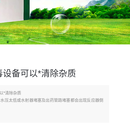
毒设备可以*清除杂质
以*清除杂质
当水压太低或水射器堵塞及出药管路堵塞都会出现反应器倒