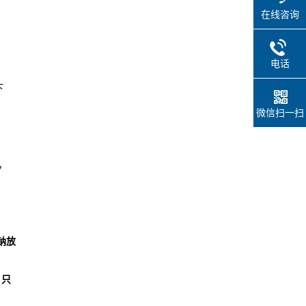
在线咨询
电话
下
微信扫一扫
，
钠放
，只