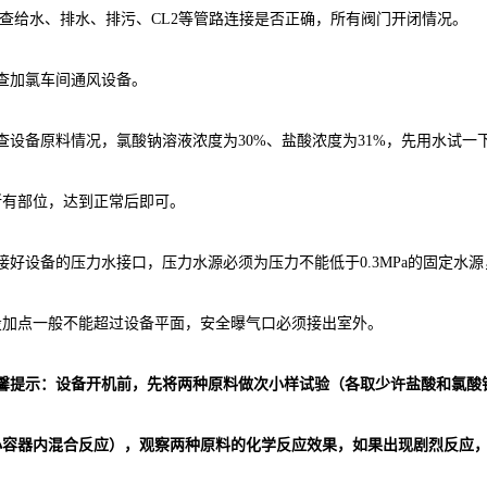
检查给水、排水、排污、CL2等管路连接是否正确，所有阀门开闭情况。
检查加氯车间通风设备。
查设备原料情况，氯酸钠溶液浓度为30%、盐酸浓度为31%，先用水试一
所有部位，达到正常后即可。
接好设备的压力水接口，压力水源必须为压力不能低于0.3MPa的固定水源
投加点一般不能超过设备平面，安全曝气口必须接出室外。
温馨提示：设备开机前，先将两种原料做次小样试验（各取少许盐酸和氯酸
小容器内混合反应），观察两种原料的化学反应效果，如果出现剧烈反应