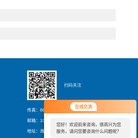
扫码关注
您好！欢迎前来咨询，很高兴为您
在线交流
在线交流
服务，请问您要咨询什么问题呢？
传真：86-0536-8329837
邮箱：1054064394@qq.com
您好！欢迎前来咨询，很高兴为您
您好，看您停留很久了，是否找到
地址：潍坊市潍城区曼哈顿大厦
服务，请问您要咨询什么问题呢？
了需求产品，您可以直接在线与我